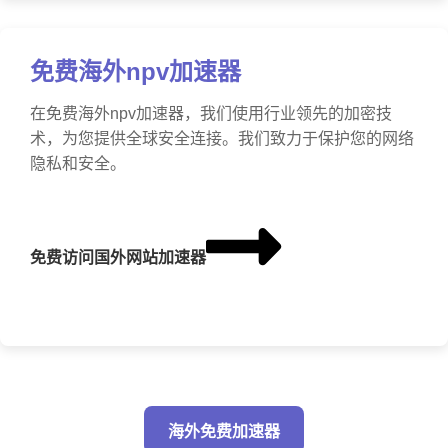
免费海外npv加速器
在免费海外npv加速器，我们使用行业领先的加密技
术，为您提供全球安全连接。我们致力于保护您的网络
隐私和安全。
免费访问国外网站加速器
海外免费加速器