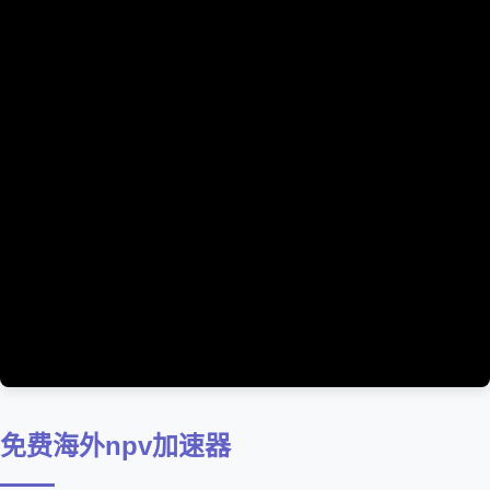
免费海外npv加速器