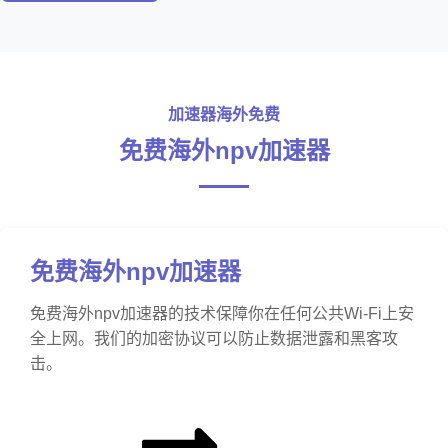
加速器海外免费
免费海外npv加速器
免费海外npv加速器
免费海外npv加速器的技术保障你在任何公共Wi-Fi上安
全上网。我们的加密协议可以防止数据泄露和黑客攻
击。