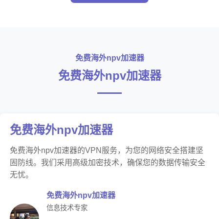
免费海外npv加速器
免费海外npv加速器
免费海外npv加速器
免费海外npv加速器的VPN服务，为您的网络安全搭建坚
固防线。我们采用高级加密技术，确保您的数据传输安全
无忧。
免费海外npv加速器
信息技术专家