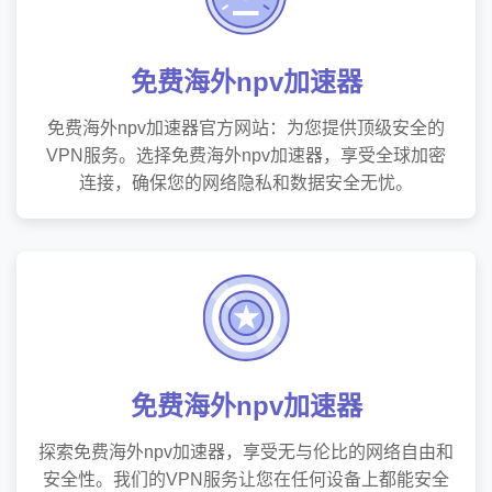
免费海外npv加速器
免费海外npv加速器官方网站：为您提供顶级安全的
VPN服务。选择免费海外npv加速器，享受全球加密
连接，确保您的网络隐私和数据安全无忧。
免费海外npv加速器
探索免费海外npv加速器，享受无与伦比的网络自由和
安全性。我们的VPN服务让您在任何设备上都能安全