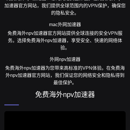
加速器官方网站，我们提供全球范围内的VPN保护，确保您
的隐私安全。
mac外网加速器
免费海外npv加速器官方网站提供全球连接的安全VPN服
务。选择免费海外npv加速器，享受安全、快速的网络体
验。
外网npv加速器
免费海外npv加速器为您带来高标准的VPN体验。在免费海
外npv加速器官方网站，我们保证您的网络安全和隐私得到
最佳保护。
免费海外npv加速器